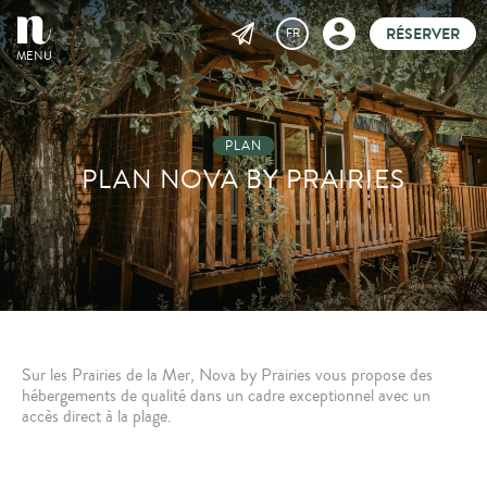
RÉSERVER
MENU
PLAN
PLAN NOVA BY PRAIRIES
Sur les Prairies de la Mer, Nova by Prairies vous propose des
hébergements de qualité dans un cadre exceptionnel avec un
accès direct à la plage.